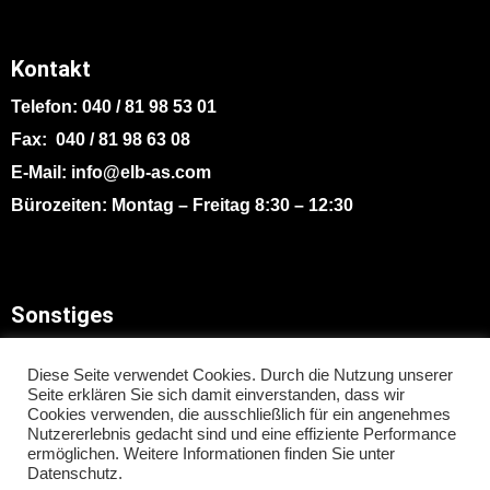
Kontakt
Telefon: 040 / 81 98 53 01
Fax: 040 / 81 98 63 08
E-Mail: info@elb-as.com
Bürozeiten: Montag – Freitag 8:30 – 12:30
Sonstiges
Impressum
Diese Seite verwendet Cookies. Durch die Nutzung unserer
Seite erklären Sie sich damit einverstanden, dass wir
Datenschutz
Cookies verwenden, die ausschließlich für ein angenehmes
Nutzererlebnis gedacht sind und eine effiziente Performance
Nutzungsbedingungen
ermöglichen. Weitere Informationen finden Sie unter
Datenschutz
.